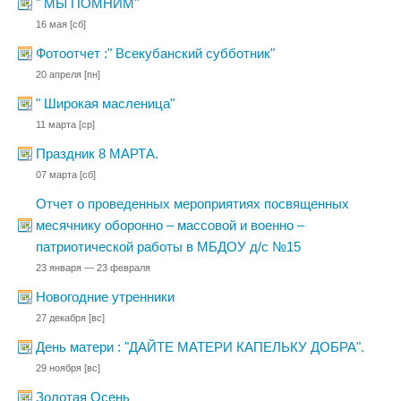
" МЫ ПОМНИМ"
16 мая
[сб]
Фотоотчет :" Всекубанский субботник"
20 апреля
[пн]
" Широкая масленица"
11 марта
[ср]
Праздник 8 МАРТА.
07 марта
[сб]
Отчет о проведенных мероприятиях посвященных
месячнику оборонно – массовой и военно –
патриотической работы в МБДОУ д/с №15
23 января — 23 февраля
Новогодние утренники
27 декабря
[вс]
День матери : "ДАЙТЕ МАТЕРИ КАПЕЛЬКУ ДОБРА".
29 ноября
[вс]
Золотая Осень