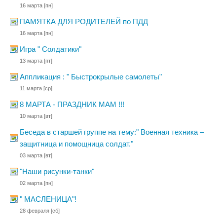
16 марта
[пн]
ПАМЯТКА ДЛЯ РОДИТЕЛЕЙ по ПДД
16 марта
[пн]
Игра " Солдатики"
13 марта
[пт]
Аппликация : " Быстрокрылые самолеты"
11 марта
[ср]
8 МАРТА - ПРАЗДНИК МАМ !!!
10 марта
[вт]
Беседа в старшей группе на тему:" Военная техника –
защитница и помощница солдат."
03 марта
[вт]
"Наши рисунки-танки"
02 марта
[пн]
" МАСЛЕНИЦА"!
28 февраля
[сб]