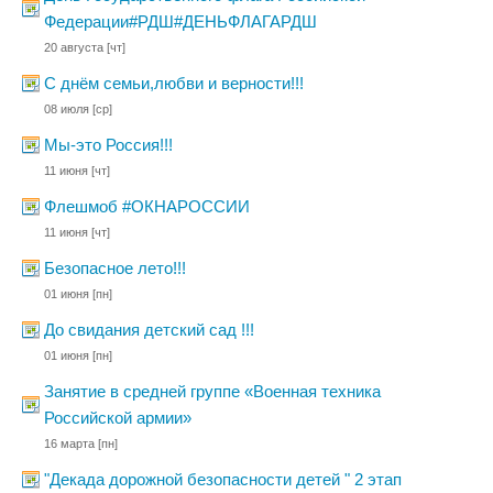
Федерации#РДШ#ДЕНЬФЛАГАРДШ
20 августа
[чт]
С днём семьи,любви и верности!!!
08 июля
[ср]
Мы-это Россия!!!
11 июня
[чт]
Флешмоб #ОКНАРОССИИ
11 июня
[чт]
Безопасное лето!!!
01 июня
[пн]
До свидания детский сад !!!
01 июня
[пн]
Занятие в средней группе «Военная техника
Российской армии»
16 марта
[пн]
"Декада дорожной безопасности детей " 2 этап