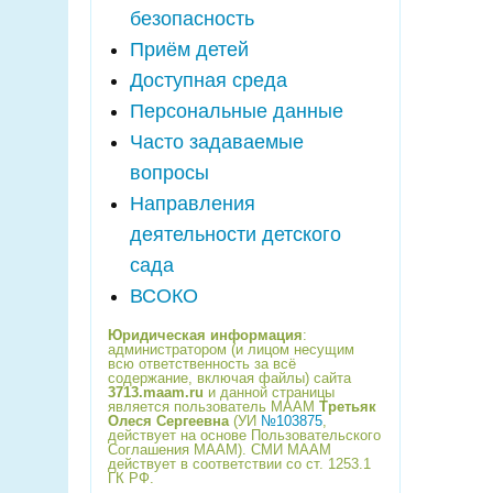
безопасность
Приём детей
Доступная среда
Персональные данные
Часто задаваемые
вопросы
Направления
деятельности детского
сада
ВСОКО
Юридическая информация
:
администратором (и лицом несущим
всю ответственность за всё
содержание, включая файлы) сайта
3713.maam.ru
и данной страницы
является пользователь МААМ
Третьяк
Олеся Сергеевна
(УИ
№103875
,
действует на основе Пользовательского
Соглашения МААМ). СМИ МААМ
действует в соответствии со ст. 1253.1
ГК РФ.