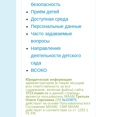
безопасность
Приём детей
Доступная среда
Персональные данные
Часто задаваемые
вопросы
Направления
деятельности детского
сада
ВСОКО
Юридическая информация
:
администратором (и лицом несущим
всю ответственность за всё
содержание, включая файлы) сайта
3713.maam.ru
и данной страницы
является пользователь МААМ
Третьяк
Олеся Сергеевна
(УИ
№103875
,
действует на основе Пользовательского
Соглашения МААМ). СМИ МААМ
действует в соответствии со ст. 1253.1
ГК РФ.