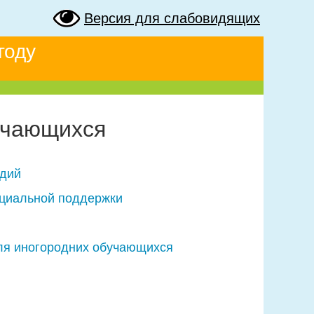
Версия для слабовидящих
году
учающихся
ндий
оциальной поддержки
ля иногородних обучающихся